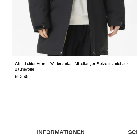
Winddichter Herren-Winterparka - Mittellanger Freizeitmantel aus
Baumwolle
Normaler
€83,95
Preis
INFORMATIONEN
SC