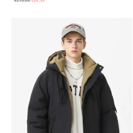
€170,00
€84,95
Preis