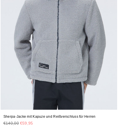
Sherpa-Jacke mit Kapuze und Reißverschluss für Herren
Normaler
€140,00
€59,95
Preis