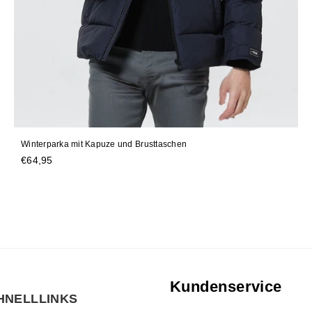
Winterparka mit Kapuze und Brusttaschen
Normaler
€64,95
Preis
Kundenservice
HNELLLINKS