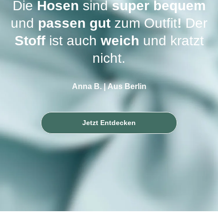
Die
Hosen
sind
super bequem
und
passen gut
zum Outfit
!
Der
Stoff
ist auch
weich
und kratzt
nicht.
Anna B. | Aus Berlin
Jetzt Entdecken