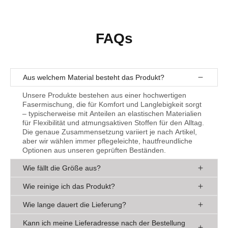
FAQs
Aus welchem Material besteht das Produkt?
Unsere Produkte bestehen aus einer hochwertigen
Fasermischung, die für Komfort und Langlebigkeit sorgt
– typischerweise mit Anteilen an elastischen Materialien
für Flexibilität und atmungsaktiven Stoffen für den Alltag.
Die genaue Zusammensetzung variiert je nach Artikel,
aber wir wählen immer pflegeleichte, hautfreundliche
Optionen aus unseren geprüften Beständen.
Wie fällt die Größe aus?
Die Passform ist bei Produkten auf Komfort ausgelegt –
Wie reinige ich das Produkt?
oft leicht elastisch für eine optimale Anpassung. Wir
empfehlen, unsere Größentabelle zu prüfen, die auf EU-
Mode ist pflegeleicht: Maschinenwäsche bei kühleren
Wie lange dauert die Lieferung?
Standards basiert. Falls es nicht passt, nutze einfach
Temperaturen mit ähnlichen Farben, nicht bleichen und
unsere kostenlosen Retouren innerhalb von 30 Tagen.
zum Trocknen aufhängen oder bei niedriger Stufe im
Bei Fridaymode.de produzieren wir die Kleidung erst
Kann ich meine Lieferadresse nach der Bestellung