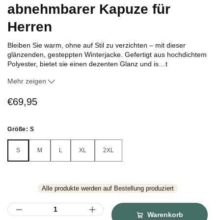
abnehmbarer Kapuze für
Herren
Bleiben Sie warm, ohne auf Stil zu verzichten – mit dieser
glänzenden, gesteppten Winterjacke. Gefertigt aus hochdichtem
Polyester, bietet sie einen dezenten Glanz und is
…
t
knitterresistent – für einen gepflegten Look, selbst nach einem
Mehr zeigen
langen Tag unterwegs. Die wattierte Konstruktion sorgt für
hervorragende Isolierung, während die abnehmbare Kapuze bei
€69,95
Wind und Kälte zusätzlichen Schutz bietet. Ein
Frontreißverschluss mit Druckknöpfen sorgt für ein sicheres,
lagenfreundliches Tragegefühl.
Größe:
S
Praktische Details wie verstellbare Ärmelbündchen und ein
S
M
L
XL
2XL
elastischer Saum helfen, die Wärme zu halten. Zwei geräumige
S
M
L
XL
2XL
Seitentaschen und eine Innentasche mit Reißverschluss bieten
Platz für wichtige Dinge. Diese Jacke vereint Funktionalität mit
einem modernen, wintertauglichen Design.
Alle produkte werden auf Bestellung produziert
Spezifikationen:
Material:
Hochdichtes Polyester
Warenkorb
Merkmale:
Abnehmbare Kapuze, Innentasche mit