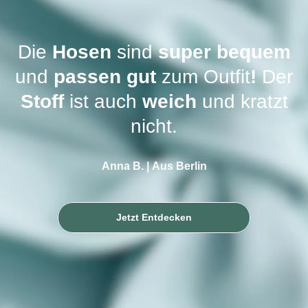
Die
Hosen
sind
super bequem
und
passen gut
zum Outfit
!
Der
Stoff
ist auch
weich
und kratzt
nicht.
Anna B. | Aus Berlin
Jetzt Entdecken