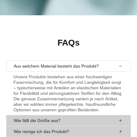
FAQs
Aus welchem Material besteht das Produkt?
Unsere Produkte bestehen aus einer hochwertigen
Fasermischung, die für Komfort und Langlebigkeit sorgt
– typischerweise mit Anteilen an elastischen Materialien
für Flexibilität und atmungsaktiven Stoffen für den Alltag.
Die genaue Zusammensetzung variiert je nach Artikel,
aber wir wählen immer pflegeleichte, hautfreundliche
Optionen aus unseren geprüften Beständen.
Wie fällt die Größe aus?
Die Passform ist bei Produkten auf Komfort ausgelegt –
Wie reinige ich das Produkt?
oft leicht elastisch für eine optimale Anpassung. Wir