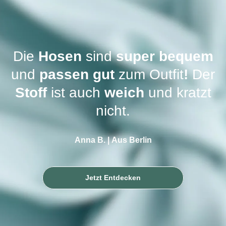
Die
Hosen
sind
super bequem
und
passen gut
zum Outfit
!
Der
Stoff
ist auch
weich
und kratzt
nicht.
Anna B. | Aus Berlin
Jetzt Entdecken