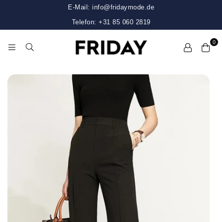
E-Mail: info@fridaymode.de
Telefon: +31 85 060 2819
0
FRIDAY