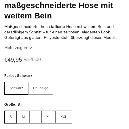
maßgeschneiderte Hose mit
weitem Bein
Maßgeschneiderte, hoch taillierte Hose mit weitem Bein und
geradlinigem Schnitt – für einen zeitlosen, eleganten Look.
Gefertigt aus glattem Polyesterstoff, überzeugt dieses Model
…
l
mit einem abgesteppten Bund samt Gürtelschlaufen und
Mehr zeigen
markanten vertikalen Nähten auf der Vorderseite für zusätzliche
Struktur.
€49,95
€120,00
Funktionale Seiten- und Gesäßtaschen bieten praktischen
Stauraum, ohne die klaren Linien zu stören. Die knöchellange
Passform und der strukturierte Fall machen diese Hose zu
Farbe:
Schwarz
einem vielseitigen Basic für jede Garderobe. Erhältlich in den
Schwarz
Hellbeige
Farben Schwarz und Hellbeige.
Schwarz
Hellbeige
Spezifikationen:
Größe:
S
Material:
Polyester
Merkmale:
Hohe Taille, weites Bein, abgestepptes
S
M
L
XL
XXL
S
M
L
XL
XXL
Bunddesign mit Gürtelschlaufen, vertikale Frontnähte,
Vorder- und Gesäßtaschen